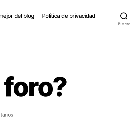
mejor del blog
Política de privacidad
Buscar
 foro?
en
tarios
¿Actualizamos
el
foro?