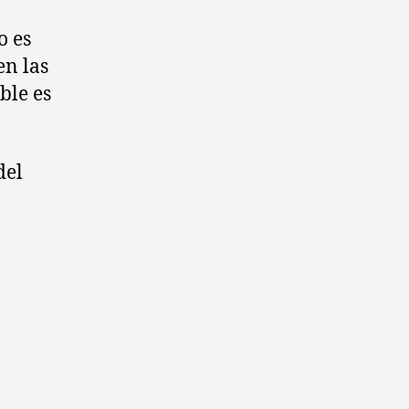
o es
en las
ble es
del