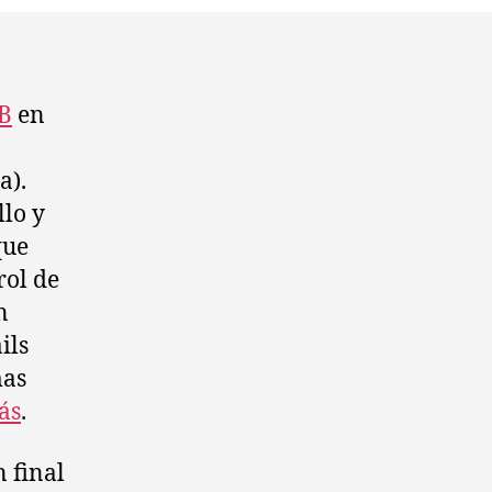
B
en
a).
lo y
que
rol de
n
ils
mas
ás
.
 final