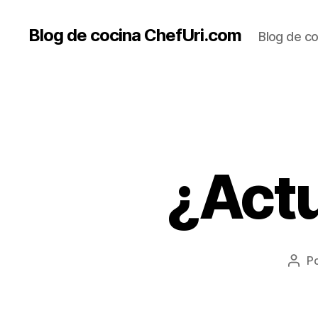
Blog de cocina ChefUri.com
Blog de co
¿Actu
P
Auto
de
la
entr