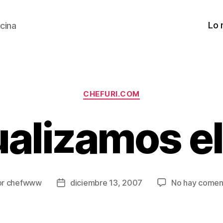
Lo 
cina
Categorías
CHEFURI.COM
alizamos el
or
chefwww
diciembre 13, 2007
No hay comen
r
Fecha
de
la
ada
entrada