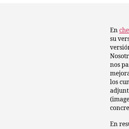
En
che
su ver
versió
Nosotr
nos pa
mejora
los cu
adjunt
(image
concre
En res