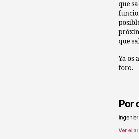
que sa
funcio
posibl
próxim
que sa
Ya os 
foro.
Por
Ingenie
Ver el a