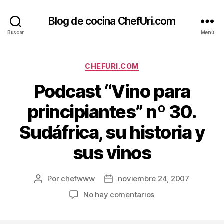
Blog de cocina ChefUri.com
Buscar
Menú
Categorías
CHEFURI.COM
Podcast “Vino para
principiantes” nº 30.
Sudáfrica, su historia y
sus vinos
Por
chefwww
noviembre 24, 2007
Autor
Fecha
de
de
en
No hay comentarios
la
la
Podcast
entrada
entrada
“Vino