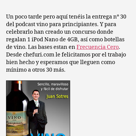
para
principiantes”
nº
Un poco tarde pero aquí tenéis la entrega nº 30
30.
del podcast vino para principiantes. Y para
Sudáfrica,
celebrarlo han creado un concurso donde
su
regalan 1 iPod Nano de 4GB, así como botellas
historia
de vino. Las bases estan en
Frecuencia Cero
.
y
Desde chefuri.com le felicitamos por el trabajo
sus
bien hecho y esperamos que lleguen como
vinos
mínimo a otros 30 más.