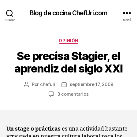
Blog de cocina ChefUri.com
Buscar
Menú
Categorías
OPINIÓN
Se precisa Stagier, el
aprendiz del siglo XXI
Por
chefuri
septiembre 17, 2009
Autor
Fecha
de
de
en
3 comentarios
la
la
Se
entrada
entrada
precisa
Stagier,
el
aprendiz
Un stage o prácticas
es una actividad bastante
del
arraigada en nuestra cultura laboral para los