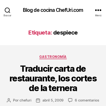
Blog de cocina ChefUri.com
Buscar
Menú
Etiqueta:
despiece
Categorías
GASTRONOMÍA
Traducir carta de
restaurante, los cortes
de la ternera
en
Por
chefuri
abril 5, 2009
6 comentarios
Autor
Fecha
Trad
de
de