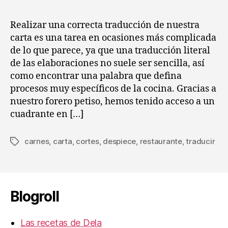
car
la
la
de
entrada
entrada
Realizar una correcta traducción de nuestra
rest
carta es una tarea en ocasiones más complicada
los
de lo que parece, ya que una traducción literal
cor
de las elaboraciones no suele ser sencilla, así
de
como encontrar una palabra que defina
la
procesos muy específicos de la cocina. Gracias a
tern
nuestro forero petiso, hemos tenido acceso a un
cuadrante en […]
carnes
,
carta
,
cortes
,
despiece
,
restaurante
,
traducir
Etiquetas
Blogroll
Las recetas de Dela