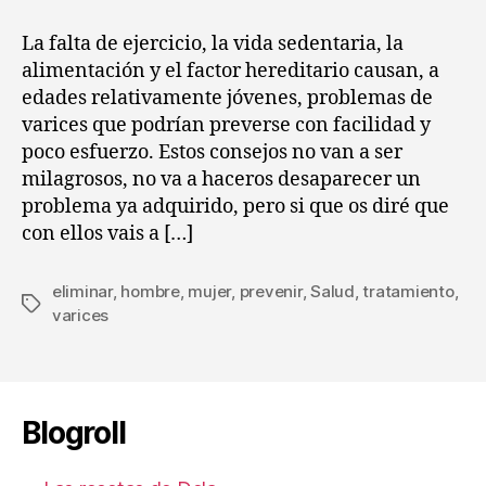
entrada
entrada
:
Problemas
La falta de ejercicio, la vida sedentaria, la
de
alimentación y el factor hereditario causan, a
varices
edades relativamente jóvenes, problemas de
varices que podrían preverse con facilidad y
poco esfuerzo. Estos consejos no van a ser
milagrosos, no va a haceros desaparecer un
problema ya adquirido, pero si que os diré que
con ellos vais a […]
eliminar
,
hombre
,
mujer
,
prevenir
,
Salud
,
tratamiento
,
Etiquetas
varices
Blogroll