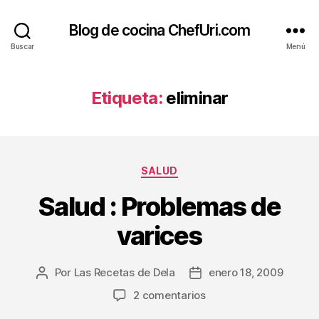
Blog de cocina ChefUri.com
Buscar
Menú
Etiqueta:
eliminar
Categorías
SALUD
Salud : Problemas de
varices
Por
Las Recetas de Dela
enero 18, 2009
Autor
Fecha
de
de
en
2 comentarios
la
la
Salud