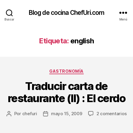
Blog de cocina ChefUri.com
Buscar
Menú
Etiqueta:
english
Categorías
GASTRONOMÍA
Traducir carta de
restaurante (II) : El cerdo
en
Por
chefuri
mayo 15, 2009
2 comentarios
Autor
Fecha
Tra
de
de
car
la
la
de