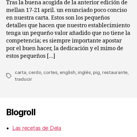
entrada
entrada
Tras la buena acogida de la anterior edición de
re
mellan 17-21 april. un enunciado poco conciso
(II)
en nuestra carta. Estos son los pequeños
:
detalles que hacen que nuestro establecimiento
El
tenga un pequeño valor añadido que no tiene la
ce
competencia; es siempre importante apostar
por el buen hacer, la dedicación y el mimo de
estos pequeños […]
carta
,
cerdo
,
cortes
,
english
,
inglés
,
pig
,
restaurante
,
Etiquetas
traducir
Blogroll
Las recetas de Dela