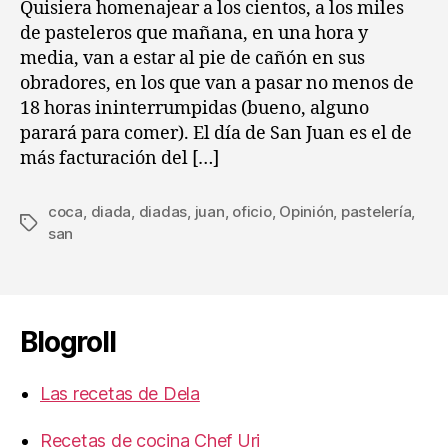
entrada
entrada
Quisiera homenajear a los cientos, a los miles
la
de pasteleros que mañana, en una hora y
dia
media, van a estar al pie de cañón en sus
de
obradores, en los que van a pasar no menos de
San
18 horas ininterrumpidas (bueno, alguno
Jua
parará para comer). El día de San Juan es el de
más facturación del […]
coca
,
diada
,
diadas
,
juan
,
oficio
,
Opinión
,
pastelería
,
Etiquetas
san
Blogroll
Las recetas de Dela
Recetas de cocina Chef Uri