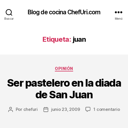
Blog de cocina ChefUri.com
Buscar
Menú
Etiqueta:
juan
Categorías
OPINIÓN
Ser pastelero en la diada
de San Juan
en
Por
chefuri
junio 23, 2009
1 comentario
Autor
Fecha
Ser
de
de
past
la
la
en