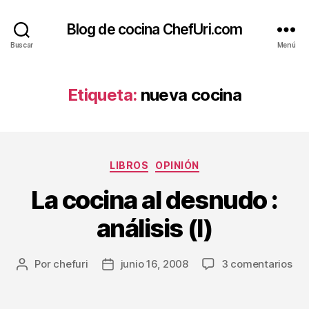
Blog de cocina ChefUri.com
Buscar
Menú
Etiqueta:
nueva cocina
Categorías
LIBROS
OPINIÓN
La cocina al desnudo :
análisis (I)
en
Por
chefuri
junio 16, 2008
3 comentarios
Autor
Fecha
La
de
de
coc
la
la
al