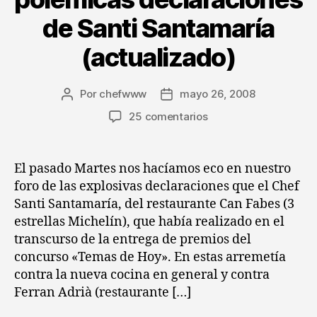
de Santi Santamaría
(actualizado)
Por
chefwww
mayo 26, 2008
Autor
Fecha
de
de
en
25 comentarios
la
la
Reacciones
entrada
entrada
sobre
las
El pasado Martes nos hacíamos eco en nuestro
polémicas
foro de las explosivas declaraciones que el Chef
declaraciones
Santi Santamaría, del restaurante Can Fabes (3
de
estrellas Michelín), que había realizado en el
Santi
transcurso de la entrega de premios del
Santamaría
concurso «Temas de Hoy». En estas arremetía
(actualizado)
contra la nueva cocina en general y contra
Ferran Adrià (restaurante […]