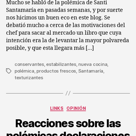
entrada
entrada
Mucho se habló de la polémica de Santi
de
Santamaría en pasadas semanas, y por suerte
:
nos hicimos un buen eco en este blog. Se
aná
debatió mucho a cerca de las motivaciones del
(I)
chef para sacar al mercado un libro que cuya
intención era la de levantar la mayor polvareda
posible, y que esta llegara más […]
conservantes
,
estabilizantes
,
nueva cocina
,
polémica
,
productos frescos
,
Santamaría
,
Etiquetas
texturizantes
Categorías
LINKS
OPINIÓN
Reacciones sobre las
polémicas declaraciones