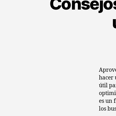
Consejos
Aprove
hacer 
útil p
optimi
es un 
los bu