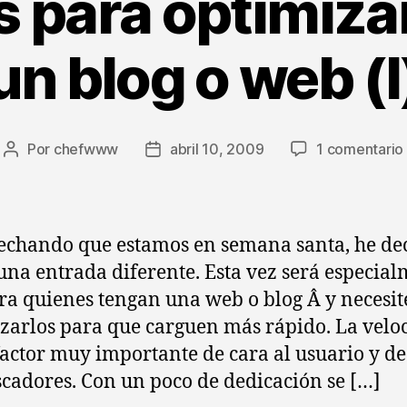
 para optimizar
un blog o web (I
Por
chefwww
abril 10, 2009
1 comentario
Autor
Fecha
de
de
la
la
entrada
entrada
chando que estamos en semana santa, he de
una entrada diferente. Esta vez será especia
ara quienes tengan una web o blog Â y necesi
zarlos para que carguen más rápido. La velo
factor muy importante de cara al usuario y de
scadores. Con un poco de dedicación se […]