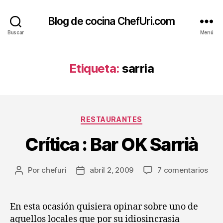
Blog de cocina ChefUri.com
Buscar
Menú
Etiqueta:
sarria
Categorías
RESTAURANTES
Crítica : Bar OK Sarrià
en
Por
chefuri
abril 2, 2009
7 comentarios
Autor
Fecha
Crít
de
de
:
la
la
Bar
entrada
entrada
En esta ocasión quisiera opinar sobre uno de
OK
aquellos locales que por su idiosincrasia