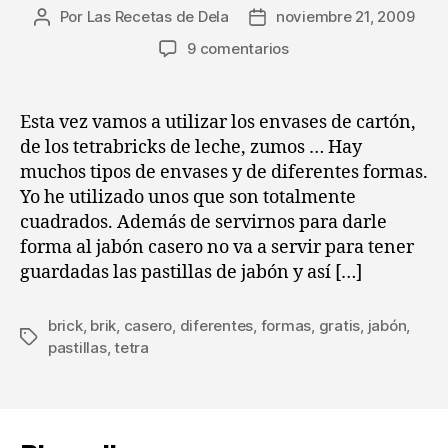
Por
Las Recetas de Dela
noviembre 21, 2009
Autor
Fecha
de
de
en
9 comentarios
la
la
Consejos
entrada
entrada
paso
a
Esta vez vamos a utilizar los envases de cartón,
paso
de los tetrabricks de leche, zumos … Hay
(LII)
muchos tipos de envases y de diferentes formas.
:
Yo he utilizado unos que son totalmente
Jabón
cuadrados. Además de servirnos para darle
casero
forma al jabón casero no va a servir para tener
utilizando
diferentes
guardadas las pastillas de jabón y así […]
envases
parte
brick
,
brik
,
casero
,
diferentes
,
formas
,
gratis
,
jabón
,
2
Etiquetas
pastillas
,
tetra