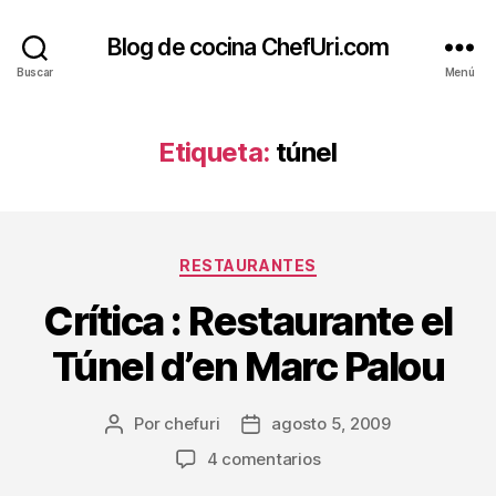
Blog de cocina ChefUri.com
Buscar
Menú
Etiqueta:
túnel
Categorías
RESTAURANTES
Crítica : Restaurante el
Túnel d’en Marc Palou
Por
chefuri
agosto 5, 2009
Autor
Fecha
de
de
en
4 comentarios
la
la
Crítica