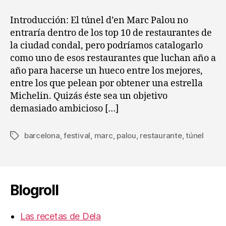
entrada
entrada
:
Restaurante
Introducción: El túnel d’en Marc Palou no
el
entraría dentro de los top 10 de restaurantes de
Túnel
la ciudad condal, pero podríamos catalogarlo
d’en
como uno de esos restaurantes que luchan año a
Marc
año para hacerse un hueco entre los mejores,
Palou
entre los que pelean por obtener una estrella
Michelin. Quizás éste sea un objetivo
demasiado ambicioso […]
barcelona
,
festival
,
marc
,
palou
,
restaurante
,
túnel
Etiquetas
Blogroll
Las recetas de Dela