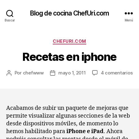
Blog de cocina ChefUri.com
Buscar
Menú
Categorías
CHEFURI.COM
Recetas en iphone
en
Por
chefwww
mayo 1, 2011
4 comentarios
Autor
Fecha
Re
de
de
en
la
la
ip
entrada
entrada
Acabamos de subir un paquete de mejoras que
permite visualizar algunas secciones de la web
desde dispositivos móviles, de momento lo
hemos habilitado para
iPhone e iPad
. Ahora