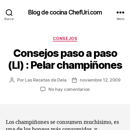
Blog de cocina ChefUri.com
Buscar
Menú
Categorías
CONSEJOS
Consejos paso a paso
(LI) : Pelar champiñones
Por
Las Recetas de Dela
noviembre 12, 2009
Autor
Fecha
de
de
en
No hay comentarios
la
la
Consejos
entrada
entrada
paso
a
paso
(LI)
Los champiñones se consumen muchísimo, es
:
una de los hongos más consumidos, y,