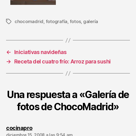
chocomadrid
,
fotografía
,
fotos
,
galería
Etiquetas
←
Iniciativas navideñas
→
Receta del cuatro frío: Arroz para sushi
Una respuesta a «Galería de
fotos de ChocoMadrid»
dice:
cocinapro
diciembre 15, 2008 a las 9:54 am