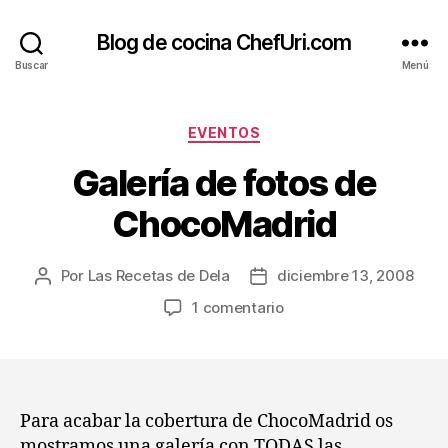
Blog de cocina ChefUri.com
Buscar
Menú
Categorías
EVENTOS
Galería de fotos de
ChocoMadrid
Por
Las Recetas de Dela
diciembre 13, 2008
Autor
Fecha
de
de
en
1 comentario
la
la
Galería
entrada
entrada
de
fotos
de
ChocoMadrid
Para acabar la cobertura de ChocoMadrid os
mostramos una galería con TODAS las