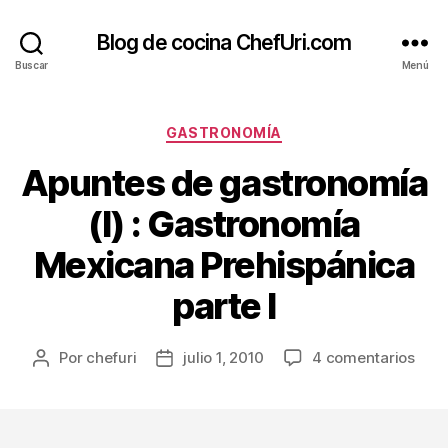
Blog de cocina ChefUri.com
Buscar
Menú
Categorías
GASTRONOMÍA
Apuntes de gastronomía
(I) : Gastronomía
Mexicana Prehispánica
parte I
en
Por
chefuri
julio 1, 2010
4 comentarios
Autor
Fecha
Apun
de
de
de
la
la
gast
entrada
entrada
(I)