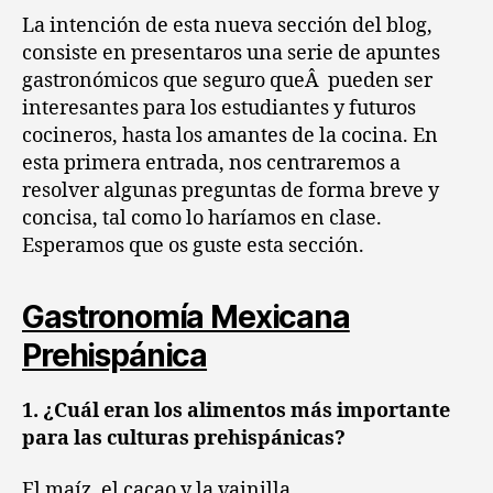
:
La intención de esta nueva sección del blog,
Gast
consiste en presentaros una serie de apuntes
Mexi
gastronómicos que seguro queÂ pueden ser
Preh
interesantes para los estudiantes y futuros
part
cocineros, hasta los amantes de la cocina. En
I
esta primera entrada, nos centraremos a
resolver algunas preguntas de forma breve y
concisa, tal como lo haríamos en clase.
Esperamos que os guste esta sección.
Gastronomía Mexicana
Prehispánica
1. ¿Cuál eran los alimentos más importante
para las culturas prehispánicas?
El maíz, el cacao y la vainilla.