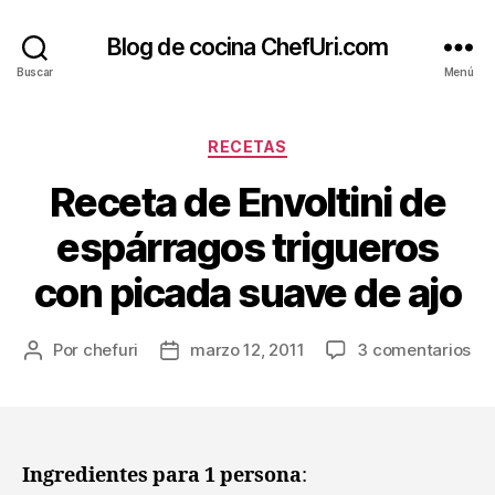
Blog de cocina ChefUri.com
Buscar
Menú
Categorías
RECETAS
Receta de Envoltini de
espárragos trigueros
con picada suave de ajo
en
Por
chefuri
marzo 12, 2011
3 comentarios
Autor
Fecha
Re
de
de
de
la
la
Env
entrada
entrada
de
es
Ingredientes para 1 persona
:
tri