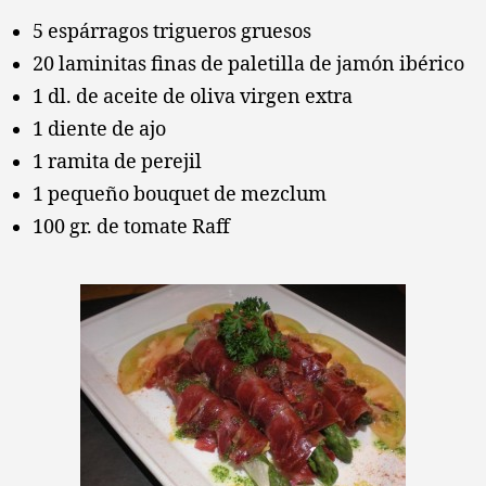
co
5 espárragos trigueros gruesos
pi
20 laminitas finas de paletilla de jamón ibérico
su
de
1 dl. de aceite de oliva virgen extra
ajo
1 diente de ajo
1 ramita de perejil
1 pequeño bouquet de mezclum
100 gr. de tomate Raff