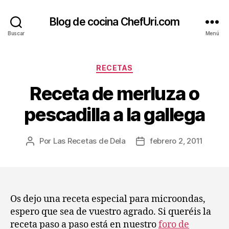
Blog de cocina ChefUri.com
Buscar
Menú
Categorías
RECETAS
Receta de merluza o
pescadilla a la gallega
Por
Las Recetas de Dela
febrero 2, 2011
Autor
Fecha
de
de
la
la
entrada
entrada
Os dejo una receta especial para microondas,
espero que sea de vuestro agrado. Si queréis la
receta paso a paso está en nuestro
foro de