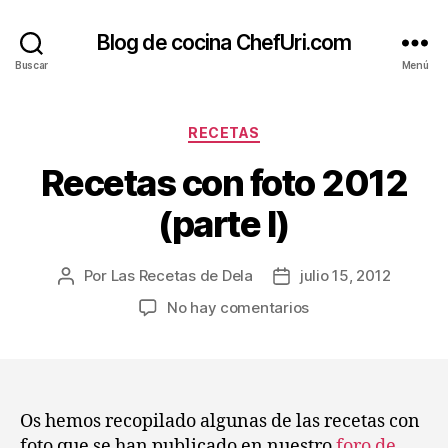
Blog de cocina ChefUri.com
Buscar
Menú
Categorías
RECETAS
Recetas con foto 2012
(parte I)
Por
Las Recetas de Dela
julio 15, 2012
Autor
Fecha
de
de
en
No hay comentarios
la
la
Recetas
entrada
entrada
con
foto
2012
(parte
Os hemos recopilado algunas de las recetas con
I)
foto que se han publicado en nuestro
foro de