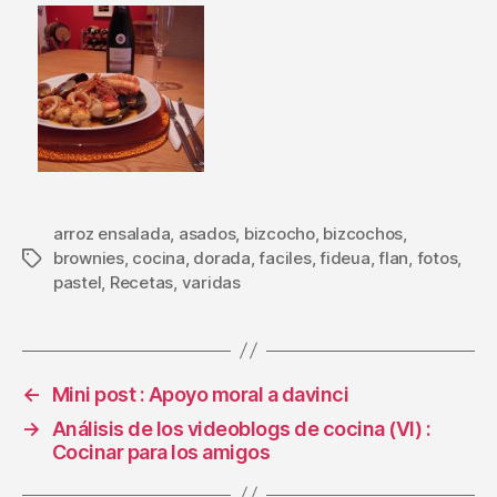
arroz ensalada
,
asados
,
bizcocho
,
bizcochos
,
brownies
,
cocina
,
dorada
,
faciles
,
fideua
,
flan
,
fotos
,
Etiquetas
pastel
,
Recetas
,
varidas
←
Mini post : Apoyo moral a davinci
→
Análisis de los videoblogs de cocina (VI) :
Cocinar para los amigos