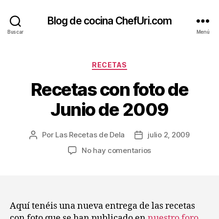
Blog de cocina ChefUri.com
Buscar
Menú
Categorías
RECETAS
Recetas con foto de
Junio de 2009
Por
Las Recetas de Dela
julio 2, 2009
Autor
Fecha
de
de
en
No hay comentarios
la
la
Recetas
entrada
entrada
con
foto
de
Junio
Aquí tenéis una nueva entrega de las recetas
de
con foto que se han publicado en
nuestro foro