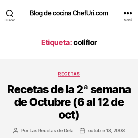
Blog de cocina ChefUri.com
Buscar
Menú
Etiqueta:
coliflor
Categorías
RECETAS
Recetas de la 2ª semana
de Octubre (6 al 12 de
oct)
Por
Las Recetas de Dela
octubre 18, 2008
Autor
Fecha
de
de