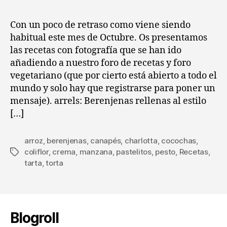
la
la
entrada
entrada
Con un poco de retraso como viene siendo
habitual este mes de Octubre. Os presentamos
las recetas con fotografía que se han ido
añadiendo a nuestro foro de recetas y foro
vegetariano (que por cierto está abierto a todo el
mundo y solo hay que registrarse para poner un
mensaje). arrels: Berenjenas rellenas al estilo
[…]
arroz
,
berenjenas
,
canapés
,
charlotta
,
cocochas
,
coliflor
,
crema
,
manzana
,
pastelitos
,
pesto
,
Recetas
,
Etiquetas
tarta
,
torta
Blogroll