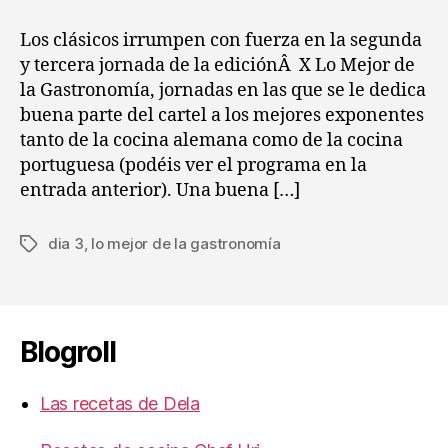
entrada
entrada
:
“Lo
Los clásicos irrumpen con fuerza en la segunda
mejor
y tercera jornada de la ediciónÂ X Lo Mejor de
de
la Gastronomía, jornadas en las que se le dedica
la
buena parte del cartel a los mejores exponentes
gastronomía”
tanto de la cocina alemana como de la cocina
día
portuguesa (podéis ver el programa en la
3
entrada anterior). Una buena […]
dia 3
,
lo mejor de la gastronomía
Etiquetas
Blogroll
Las recetas de Dela