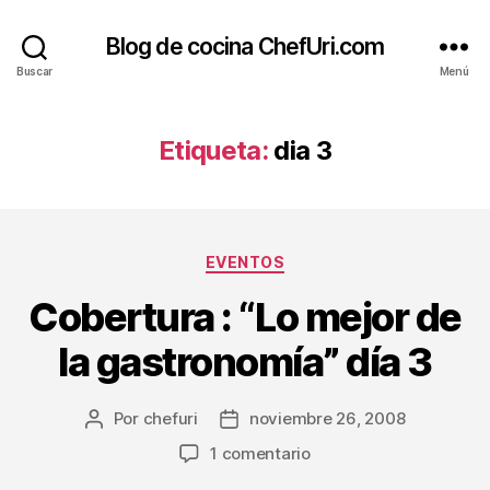
Blog de cocina ChefUri.com
Buscar
Menú
Etiqueta:
dia 3
Categorías
EVENTOS
Cobertura : “Lo mejor de
la gastronomía” día 3
Por
chefuri
noviembre 26, 2008
Autor
Fecha
de
de
en
1 comentario
la
la
Cobertura