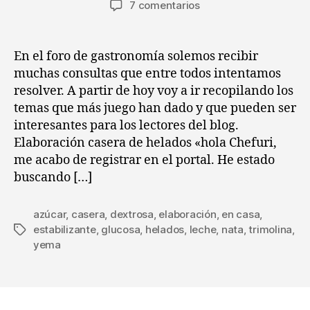
en
7 comentarios
la
la
Consultorio
entrada
entrada
gastronómico
de
En el foro de gastronomía solemos recibir
Chefuri
muchas consultas que entre todos intentamos
(I)
resolver. A partir de hoy voy a ir recopilando los
temas que más juego han dado y que pueden ser
interesantes para los lectores del blog.
Elaboración casera de helados «hola Chefuri,
me acabo de registrar en el portal. He estado
buscando […]
azúcar
,
casera
,
dextrosa
,
elaboración
,
en casa
,
estabilizante
,
glucosa
,
helados
,
leche
,
nata
,
trimolina
,
Etiquetas
yema