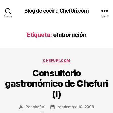
Blog de cocina ChefUri.com
Buscar
Menú
Etiqueta:
elaboración
Categorías
CHEFURI.COM
Consultorio
gastronómico de Chefuri
(I)
Por
chefuri
septiembre 10, 2008
Autor
Fecha
de
de