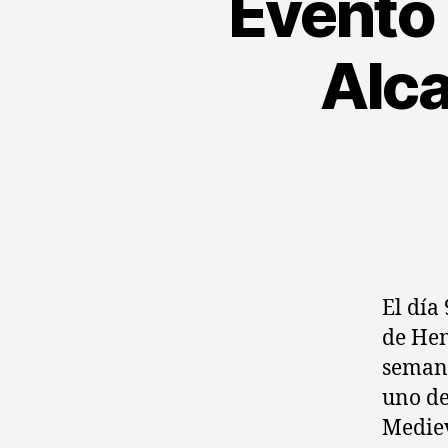
Evento 
Alca
El día 
de Hen
semana
uno de
Mediev