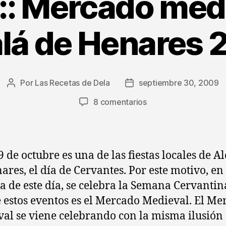
:: Mercado med
lá de Henares
Por
Las Recetas de Dela
septiembre 30, 2009
Autor
Fecha
de
de
en
8 comentarios
la
la
Evento
entrada
entrada
::
Mercado
medieval
9 de octubre es una de las fiestas locales de A
de
ares, el día de Cervantes. Por este motivo, en 
Alcalá
 de este día, se celebra la Semana Cervantina
de
Henares
 estos eventos es el Mercado Medieval. El Me
2009
al se viene celebrando con la misma ilusión