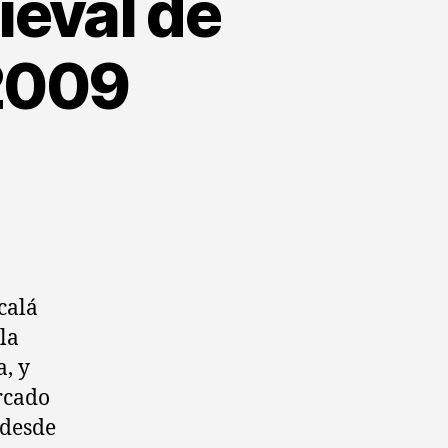
ieval de
 2009
lcalá
la
, y
rcado
 desde