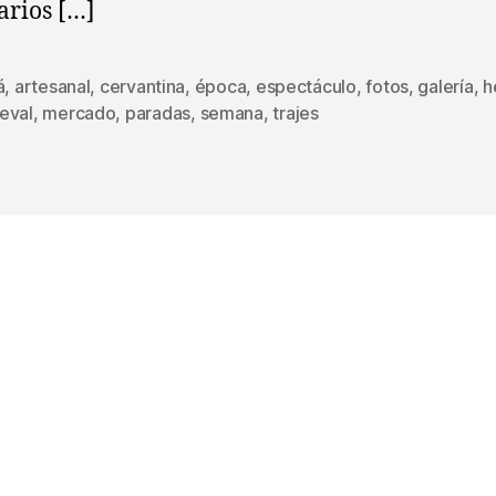
arios […]
á
,
artesanal
,
cervantina
,
época
,
espectáculo
,
fotos
,
galería
,
h
s
eval
,
mercado
,
paradas
,
semana
,
trajes