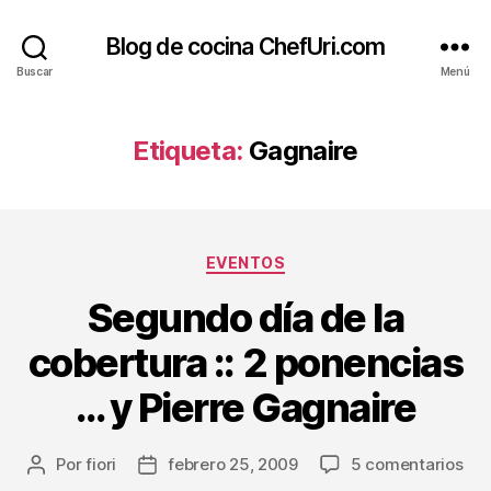
Blog de cocina ChefUri.com
Buscar
Menú
Etiqueta:
Gagnaire
Categorías
EVENTOS
Segundo día de la
cobertura :: 2 ponencias
… y Pierre Gagnaire
en
Por
fiori
febrero 25, 2009
5 comentarios
Autor
Fecha
Se
de
de