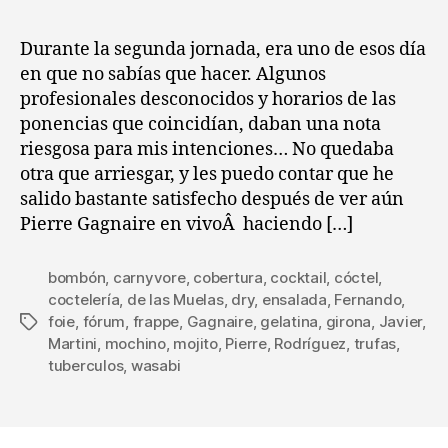
día
la
la
de
entrada
entrada
Durante la segunda jornada, era uno de esos día
la
en que no sabías que hacer. Algunos
cob
profesionales desconocidos y horarios de las
::
ponencias que coincidían, daban una nota
2
riesgosa para mis intenciones… No quedaba
pon
otra que arriesgar, y les puedo contar que he
…
y
salido bastante satisfecho después de ver aún
Pie
Pierre Gagnaire en vivoÂ haciendo […]
Gag
bombón
,
carnyvore
,
cobertura
,
cocktail
,
cóctel
,
coctelería
,
de las Muelas
,
dry
,
ensalada
,
Fernando
,
foie
,
fórum
,
frappe
,
Gagnaire
,
gelatina
,
girona
,
Javier
,
Etiquetas
Martini
,
mochino
,
mojito
,
Pierre
,
Rodríguez
,
trufas
,
tuberculos
,
wasabi