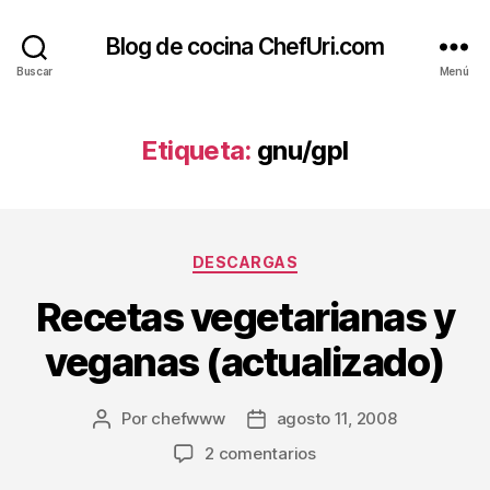
Blog de cocina ChefUri.com
Buscar
Menú
Etiqueta:
gnu/gpl
Categorías
DESCARGAS
Recetas vegetarianas y
veganas (actualizado)
Por
chefwww
agosto 11, 2008
Autor
Fecha
de
de
en
2 comentarios
la
la
Recetas