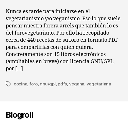
entrada
entrada
vegetarianas
y
Nunca es tarde para iniciarse en el
veganas
vegetarianismo y/o veganismo. Eso lo que suele
(actualizado)
pensar nuestra forera arrels que también lo es
del forovegetariano. Por ello ha recopilado
cerca de 440 recetas de su foro en formato PDF
para compartirlas con quien quiera.
Concretamente son 15 libros electrónicos
(ampliables en breve) con licencia GNU/GPL,
por […]
cocina
,
foro
,
gnu/gpl
,
pdfs
,
vegana
,
vegetariana
Etiquetas
Blogroll