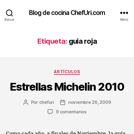
Blog de cocina ChefUri.com
Buscar
Menú
Etiqueta:
guia roja
Categorías
ARTÍCULOS
Estrellas Michelin 2010
Por
chefuri
noviembre 26, 2009
Autor
Fecha
de
de
en
9 comentarios
la
la
Estrellas
entrada
entrada
Michelin
2010
Como cada año, a finales de Noviembre, la guía