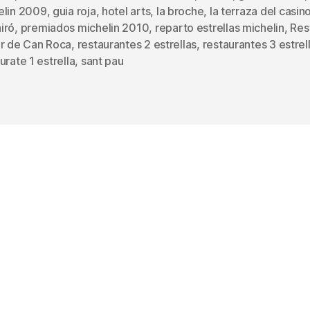
elin 2009
,
guia roja
,
hotel arts
,
la broche
,
la terraza del casin
s
iró
,
premiados michelin 2010
,
reparto estrellas michelin
,
Res
er de Can Roca
,
restaurantes 2 estrellas
,
restaurantes 3 estrel
urate 1 estrella
,
sant pau