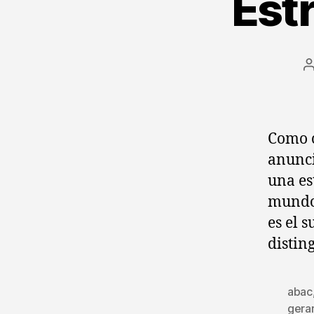
Est
l
Como c
anunci
una es
mundo.
es el 
distin
abac
gera