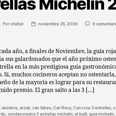
rellas Michelin 
Por
chefuri
noviembre 26, 2009
9 comentari
Autor
Fecha
de
de
a
la
entrada
entrada
ada año, a finales de Noviembre, la guía roja
a sus galardonados que el año próximo oste
trella en la más prestigiosa guía gastronómic
 Si, muchos cocineros aceptan no ostentarla,
sueño de la mayoría es lograr para su restaura
guido premio. El gran salto a las 3 […]
,
akelarre
,
arzak
,
can fabes
,
Can Roca
,
Can roca 3 estrellas
,
c
rdo
,
condecorados 3 estrellas michelin
,
el bulli
,
guia michelin