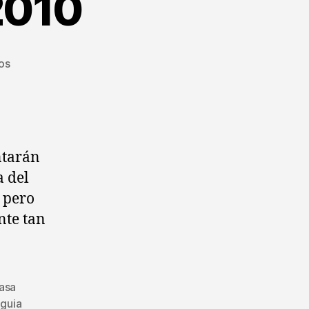
2010
en
os
Estrellas
Michelin
2010
ntarán
a del
 pero
nte tan
asa
,
guia