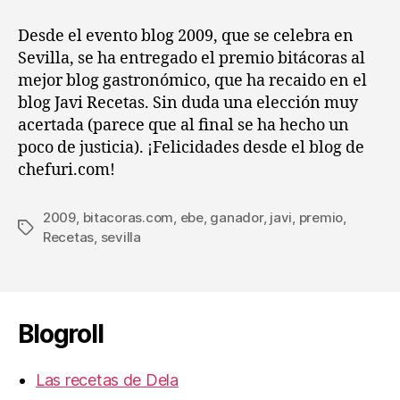
entrada
entrada
:
Javi
Desde el evento blog 2009, que se celebra en
Recetas
Sevilla, se ha entregado el premio bitácoras al
triunfa
mejor blog gastronómico, que ha recaido en el
en
blog Javi Recetas. Sin duda una elección muy
el
acertada (parece que al final se ha hecho un
EBE
poco de justicia). ¡Felicidades desde el blog de
chefuri.com!
2009
,
bitacoras.com
,
ebe
,
ganador
,
javi
,
premio
,
Etiquetas
Recetas
,
sevilla
Blogroll
Las recetas de Dela