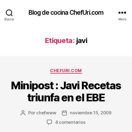
Blog de cocina ChefUri.com
Buscar
Menú
Etiqueta:
javi
Categorías
CHEFURI.COM
Minipost : Javi Recetas
triunfa en el EBE
Por
chefwww
noviembre 15, 2009
Autor
Fecha
de
de
en
4 comentarios
la
la
Minipost