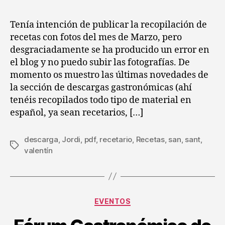
pa
la
la
de
entrada
entrada
Tenía intención de publicar la recopilación de
lib
recetas con fotos del mes de Marzo, pero
el
desgraciadamente se ha producido un error en
pa
el blog y no puedo subir las fotografías. De
de
momento os muestro las últimas novedades de
la sección de descargas gastronómicas (ahí
tenéis recopilados todo tipo de material en
español, ya sean recetarios, […]
descarga
,
Jordi
,
pdf
,
recetario
,
Recetas
,
san
,
sant
,
Etiquetas
valentín
Categorías
EVENTOS