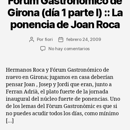
Fórum Gastronómico de
Girona (día 1 parte I) :: La
ponencia de Joan Roca
Por
fiori
febrero 24, 2009
Autor
Fecha
de
de
en
No hay comentarios
la
la
Fórum
entrada
entrada
Gastronómico
de
Hermanos Roca y Fórum Gastronómico de
Girona
nuevo en Girona; jugamos en casa deberían
(día
pensar Joan , Josep y Jordi que eran, junto a
1
Ferran Adrià, el plato fuerte de la jornada
parte
inaugural del núcleo fuerte de ponencias. Uno
I)
de los lemas del Fòrum Gastronòmic es que si
::
La
no puedes acudir todos los días, como mínimo
ponencia
[…]
de