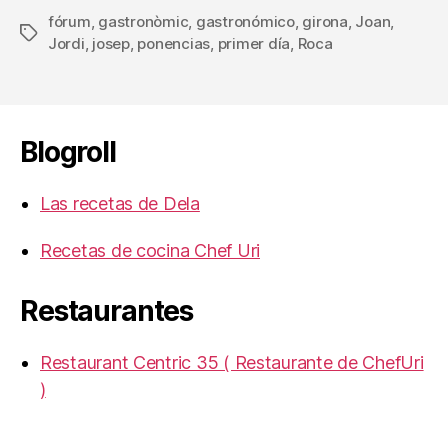
Joan
fórum
,
gastronòmic
,
gastronómico
,
girona
,
Joan
,
Roca
Etiquetas
Jordi
,
josep
,
ponencias
,
primer día
,
Roca
Blogroll
Las recetas de Dela
Recetas de cocina Chef Uri
Restaurantes
Restaurant Centric 35 ( Restaurante de ChefUri
)