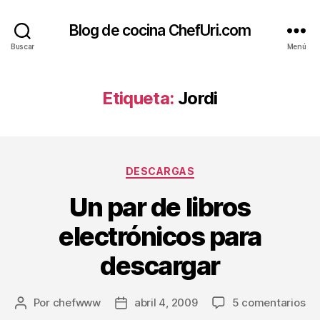
Blog de cocina ChefUri.com
Buscar
Menú
Etiqueta:
Jordi
Categorías
DESCARGAS
Un par de libros
electrónicos para
descargar
en
Por
chefwww
abril 4, 2009
5 comentarios
Autor
Fecha
Un
de
de