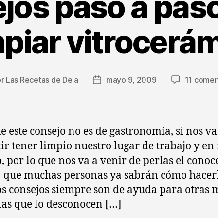
jos paso a paso 
piar vitrocerá
or
Las Recetas de Dela
mayo 9, 2009
11 comen
r
Fecha
de
la
ada
entrada
 este consejo no es de gastronomía, si nos va
ir tener limpio nuestro lugar de trabajo y e
, por lo que nos va a venir de perlas el conoc
 que muchas personas ya sabrán cómo hacerl
os consejos siempre son de ayuda para otras
as que lo desconocen […]