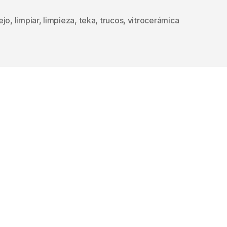
ejo
,
limpiar
,
limpieza
,
teka
,
trucos
,
vitrocerámica
s