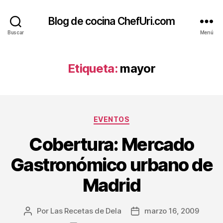
Blog de cocina ChefUri.com
Buscar
Menú
Etiqueta:
mayor
Categorías
EVENTOS
Cobertura: Mercado
Gastronómico urbano de
Madrid
Por
Las Recetas de Dela
marzo 16, 2009
Autor
Fecha
de
de