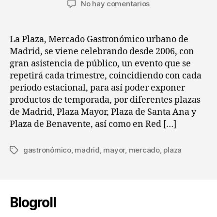
en
No hay comentarios
la
la
Cobertura:
entrada
entrada
Mercado
Gastronómico
La Plaza, Mercado Gastronómico urbano de
urbano
Madrid, se viene celebrando desde 2006, con
de
gran asistencia de público, un evento que se
Madrid
repetirá cada trimestre, coincidiendo con cada
periodo estacional, para así poder exponer
productos de temporada, por diferentes plazas
de Madrid, Plaza Mayor, Plaza de Santa Ana y
Plaza de Benavente, así como en Red […]
gastronómico
,
madrid
,
mayor
,
mercado
,
plaza
Etiquetas
Blogroll