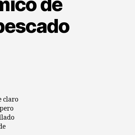
mico de
 pescado
e claro
spero
llado
de