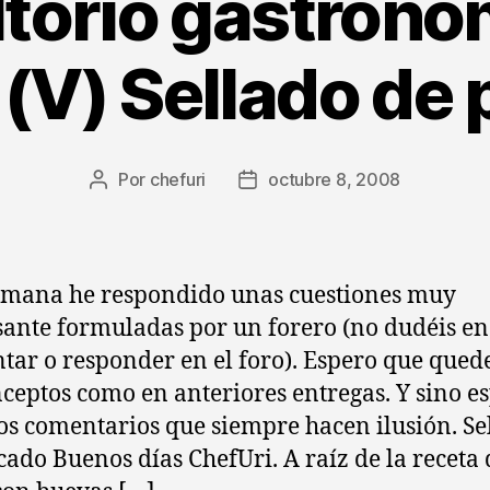
torio gastronó
 (V) Sellado de
Por
chefuri
octubre 8, 2008
Autor
Fecha
de
de
la
la
entrada
entrada
emana he respondido unas cuestiones muy
sante formuladas por un forero (no dudéis en
tar o responder en el foro). Espero que qued
nceptos como en anteriores entregas. Y sino e
os comentarios que siempre hacen ilusión. Se
cado Buenos días ChefUri. A raíz de la receta 