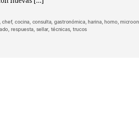
on huevas […]
,
chef
,
cocina
,
consulta
,
gastronómica
,
harina
,
horno
,
microon
s
ado
,
respuesta
,
sellar
,
técnicas
,
trucos