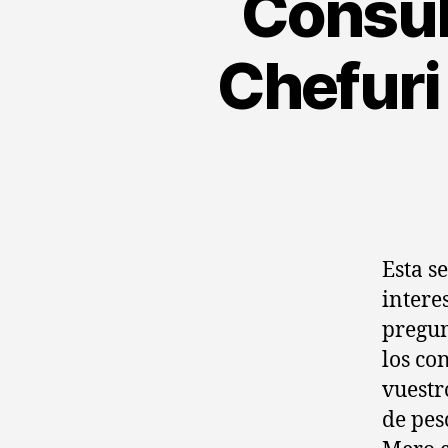
Consul
Chefuri
Esta s
intere
pregun
los co
vuestr
de pes