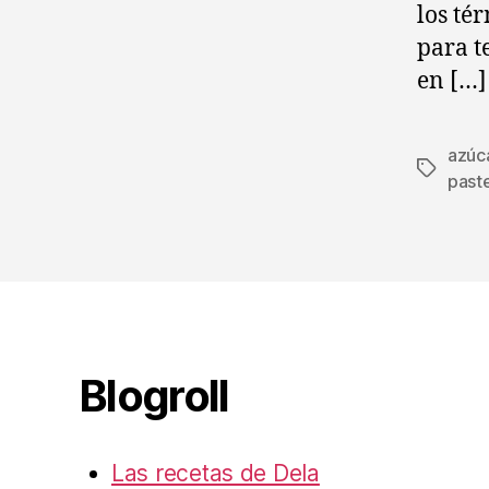
los té
para t
en […]
azúc
Etiqueta
paste
Blogroll
Las recetas de Dela