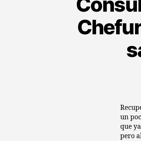
Consul
Chefuri
s
Recupe
un poc
que ya
pero a