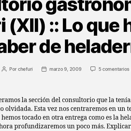
torio gastronó
 (XII) :: Lo que
aber de helader
Por
chefuri
marzo 9, 2009
5 comentarios
Autor
Fecha
de
de
la
la
entrada
entrada
ramos la sección del consultorio que la tení
(
o olvidada. Esta vez nos centraremos en un 
:
 hemos tocado en otra entrega como es la hel
hora profundizaremos un poco más. Explica