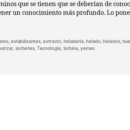
rminos que se tienen que se deberían de cono
ener un conocimiento más profundo. Lo pon
ares
,
estabilizantes
,
extracto
,
heladería
,
helado
,
helados
,
hu
s
urizar
,
sorbetes
,
Tecnología
,
turbina
,
yemas