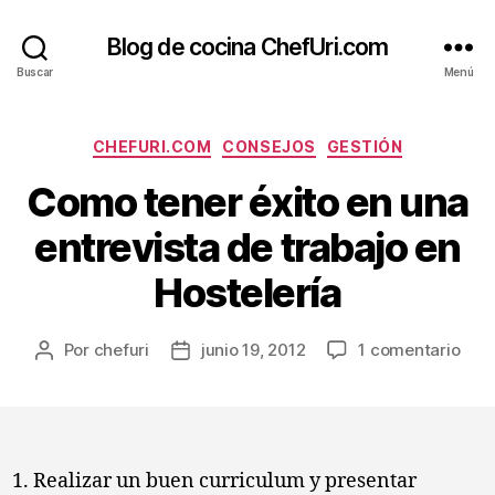
Blog de cocina ChefUri.com
Buscar
Menú
Categorías
CHEFURI.COM
CONSEJOS
GESTIÓN
Como tener éxito en una
entrevista de trabajo en
Hostelería
en
Por
chefuri
junio 19, 2012
1 comentario
Autor
Fecha
Com
de
de
tene
la
la
éxit
entrada
entrada
en
una
Realizar un buen curriculum y presentar
entr