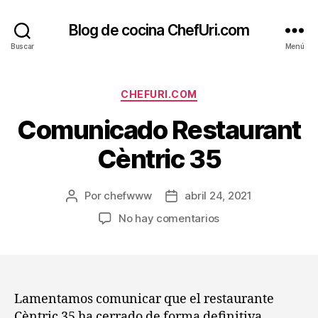
Blog de cocina ChefUri.com
Buscar
Menú
Categorías
CHEFURI.COM
Comunicado Restaurant
Cèntric 35
Por
chefwww
abril 24, 2021
Autor
Fecha
de
de
en
No hay comentarios
la
la
Comunicado
entrada
entrada
Restaurant
Cèntric
35
Lamentamos comunicar que el restaurante
Cèntric 35 ha cerrado de forma definitiva