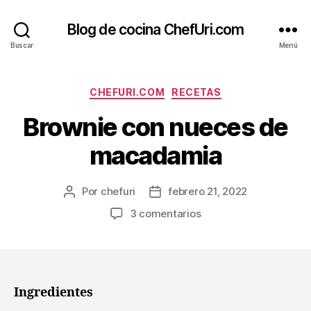
Blog de cocina ChefUri.com
Buscar
Menú
Categorías
CHEFURI.COM
RECETAS
Brownie con nueces de
macadamia
Por
chefuri
febrero 21, 2022
Autor
Fecha
de
de
en
3 comentarios
la
la
Brownie
entrada
entrada
con
nueces
de
macadamia
Ingredientes