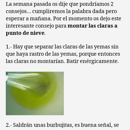
(III):
La semana pasada os dije que pondríamos 2
Montar
consejos… cumpliremos la palabra dada pero
claras
esperar a mañana. Por el momento os dejo este
a
interesante consejo para
montar las claras a
punto
punto de nieve
.
de
nieve
1.- Hay que separar las claras de las yemas sin
que haya rastro de las yemas, porque entonces
las claras no montarían. Batir enérgicamente.
2.- Saldrán unas burbujitas, es buena señal, se