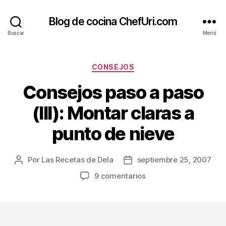
Blog de cocina ChefUri.com
Buscar
Menú
Categorías
CONSEJOS
Consejos paso a paso
(III): Montar claras a
punto de nieve
Por
Las Recetas de Dela
septiembre 25, 2007
Autor
Fecha
de
de
en
9 comentarios
la
la
Consejos
entrada
entrada
paso
a
paso