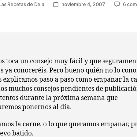
Las Recetas de Dela
noviembre 4, 2007
6 com
Fecha
de
la
a
entrada
s toca un consejo muy fácil y que seguramen
 ya conoceréis. Pero bueno quién no lo cono
s explicamos paso a paso como empanar la ca
s muchos consejos pendientes de publicació
atentos durante la próxima semana que
aremos ponernos al día.
amos la carne, o lo que queramos empanar, 
evo batido.