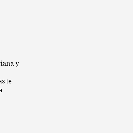
riana y
s te
a