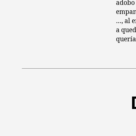
adobo 
empana
…, al 
a qued
quería