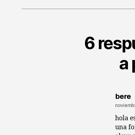
6 resp
a 
d
bere
noviembr
hola e
una fo