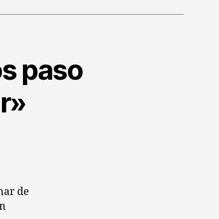
os paso
ar»
nar de
en