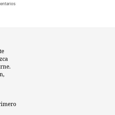
en
entarios
Consejos
paso
a
paso
(IX):
Empanar
te
zca
rne.
n,
primero