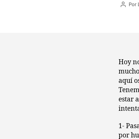
Por
Autor
de
la
entrad
Hoy no
muchos
aquí o
Tenemo
estar 
intent
1- Pas
por hu