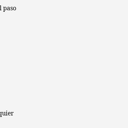
l paso
quier