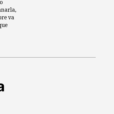
go
anarla,
pre va
 que
a