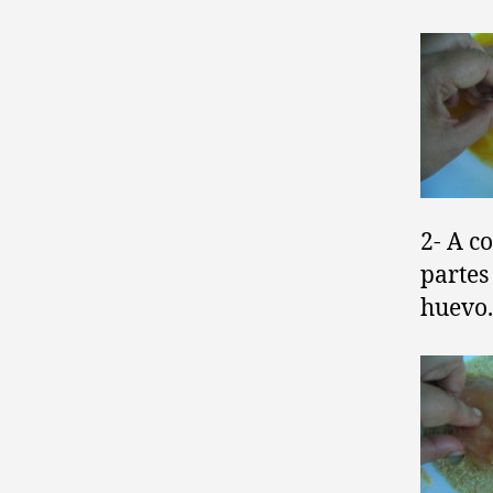
2- A c
partes
huevo.