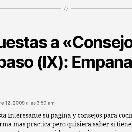
uestas a «Consej
paso (IX): Empan
ice:
e 12, 2009 a las 3:50 am
sta interesante su pagina y consejos para coci
rma mas practica pero quisiera saber si tien