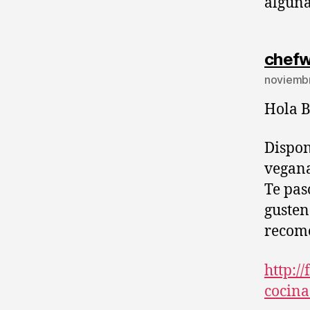
alguna
chef
noviembr
Hola B
Dispon
vegana
Te pas
gusten
recome
http://
cocina