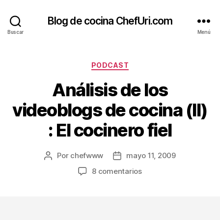
Blog de cocina ChefUri.com
Buscar
Menú
Categorías
PODCAST
Análisis de los
videoblogs de cocina (II)
: El cocinero fiel
Por
chefwww
mayo 11, 2009
Autor
Fecha
de
de
en
8 comentarios
la
la
Análisis
entrada
entrada
de
los
videoblogs