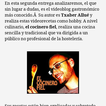
de
En esta segunda entrega analizaremos, el que
cocina
sin lugar a dudas, es el videoblog gastronómico
(II)
más conocido.Â Su autor es
Txaber Allué
y
:
realiza estas videorecetas como hobby. A nivel
El
culinario,
el cocinero fiel
, realiza una cocina
cocinero
sencilla y tradicional que va dirigida a un
fiel
público no profesional de la hostelería.