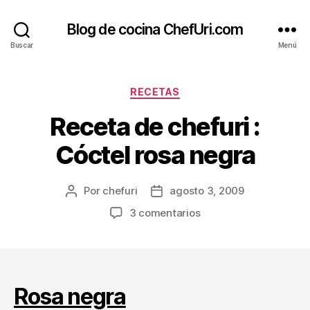
Blog de cocina ChefUri.com
Buscar
Menú
Categorías
RECETAS
Receta de chefuri :
Cóctel rosa negra
Por
chefuri
agosto 3, 2009
Autor
Fecha
de
de
en
3 comentarios
la
la
Receta
entrada
entrada
de
chefuri
:
Cóctel
Rosa negra
rosa