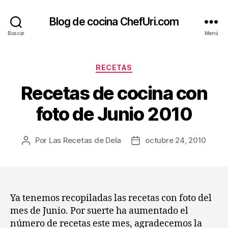
Blog de cocina ChefUri.com
Buscar
Menú
Categorías
RECETAS
Recetas de cocina con
foto de Junio 2010
Por
Las Recetas de Dela
octubre 24, 2010
Autor
Fecha
de
de
la
la
entrada
entrada
Ya tenemos recopiladas las recetas con foto del
mes de Junio. Por suerte ha aumentado el
número de recetas este mes, agradecemos la