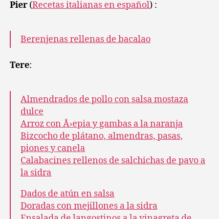
Pier
(
Recetas italianas en español
) :
Berenjenas rellenas de bacalao
Tere
:
Almendrados de pollo con salsa mostaza
dulce
Arroz con Å›epia y gambas a la naranja
Bizcocho de plátano, almendras, pasas,
piones y canela
Calabacines rellenos de salchichas de pavo a
la sidra
Dados de atún en salsa
Doradas con mejillones a la sidra
Ensalada de langostinos a la vinagreta de