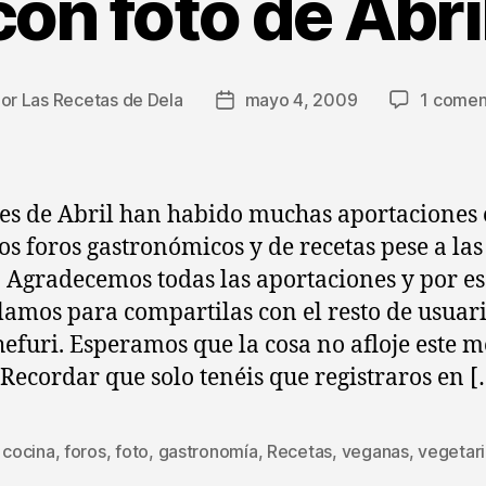
on foto de Abr
Por
Las Recetas de Dela
mayo 4, 2009
1 comen
or
Fecha
de
la
rada
entrada
es de Abril han habido muchas aportaciones
os foros gastronómicos y de recetas pese a las
s. Agradecemos todas las aportaciones y por es
lamos para compartilas con el resto de usuari
hefuri. Esperamos que la cosa no afloje este m
Recordar que solo tenéis que registraros en [
,
cocina
,
foros
,
foto
,
gastronomía
,
Recetas
,
veganas
,
vegetar
s