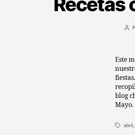
Recetas c
Aut
de
la
ent
Este m
nuestr
fiesta
recopi
blog c
Mayo. 
abril
Etiqueta