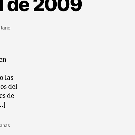
il de 2009
en
tario
Recetas
con
foto
de
 en
Abril
de
o las
2009
os del
es de
…]
ianas