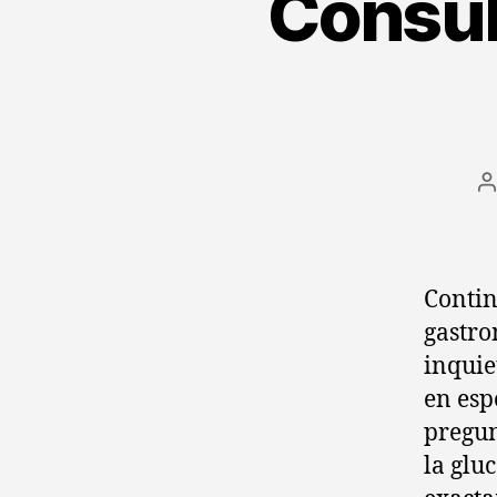
Consul
A
d
l
e
Contin
gastro
inquie
en esp
pregun
la glu