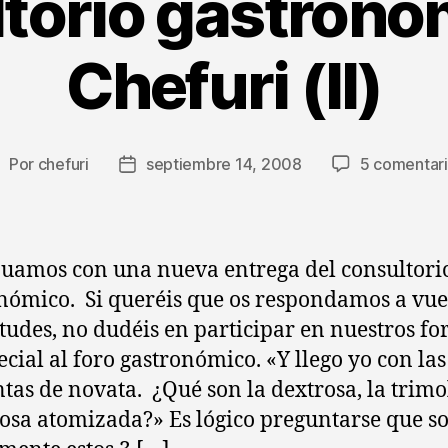
torio gastronó
Chefuri (II)
Por
chefuri
septiembre 14, 2008
5 comentar
utor
Fecha
e
de
a
la
ntrada
entrada
uamos con una nueva entrega del consultori
nómico. Si queréis que os respondamos a vue
tudes, no dudéis en participar en nuestros fo
ecial al foro gastronómico. «Y llego yo con las
tas de novata. ¿Qué son la dextrosa, la trimo
cosa atomizada?» Es lógico preguntarse que s