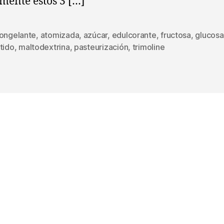
mente estos 3 […]
congelante
,
atomizada
,
azúcar
,
edulcorante
,
fructosa
,
glucosa
s
tido
,
maltodextrina
,
pasteurización
,
trimoline