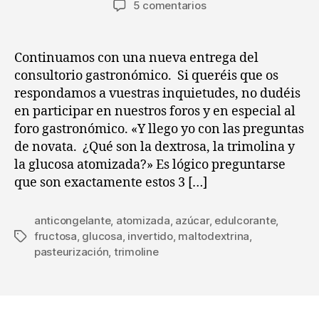
en
5 comentarios
la
la
Consultorio
entrada
entrada
gastronómico
de
Continuamos con una nueva entrega del
Chefuri
consultorio gastronómico. Si queréis que os
(II)
respondamos a vuestras inquietudes, no dudéis
en participar en nuestros foros y en especial al
foro gastronómico. «Y llego yo con las preguntas
de novata. ¿Qué son la dextrosa, la trimolina y
la glucosa atomizada?» Es lógico preguntarse
que son exactamente estos 3 […]
anticongelante
,
atomizada
,
azúcar
,
edulcorante
,
fructosa
,
glucosa
,
invertido
,
maltodextrina
,
Etiquetas
pasteurización
,
trimoline