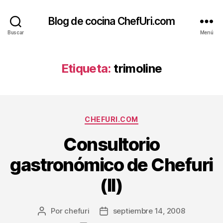
Blog de cocina ChefUri.com
Buscar
Menú
Etiqueta:
trimoline
Categorías
CHEFURI.COM
Consultorio
gastronómico de Chefuri
(II)
Por
chefuri
septiembre 14, 2008
Autor
Fecha
de
de