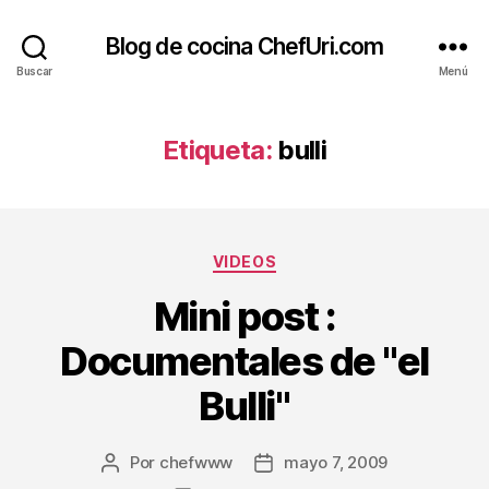
Blog de cocina ChefUri.com
Buscar
Menú
Etiqueta:
bulli
Categorías
VIDEOS
Mini post :
Documentales de "el
Bulli"
Por
chefwww
mayo 7, 2009
Autor
Fecha
de
de