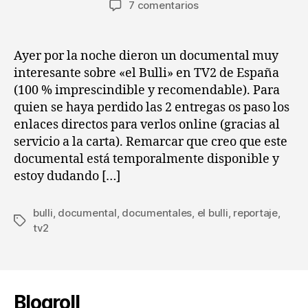
en
7 comentarios
la
la
Mini
entrada
entrada
post
:
Ayer por la noche dieron un documental muy
Documentales
interesante sobre «el Bulli» en TV2 de España
de
(100 % imprescindible y recomendable). Para
"el
quien se haya perdido las 2 entregas os paso los
Bulli"
enlaces directos para verlos online (gracias al
servicio a la carta). Remarcar que creo que este
documental está temporalmente disponible y
estoy dudando […]
bulli
,
documental
,
documentales
,
el bulli
,
reportaje
,
Etiquetas
tv2
Blogroll