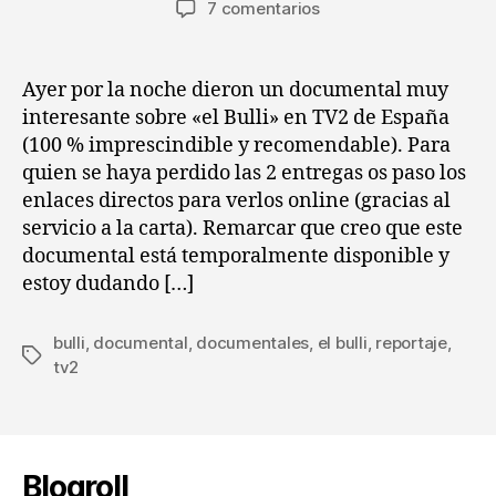
en
7 comentarios
la
la
Mini
entrada
entrada
post
:
Ayer por la noche dieron un documental muy
Documentales
interesante sobre «el Bulli» en TV2 de España
de
(100 % imprescindible y recomendable). Para
"el
quien se haya perdido las 2 entregas os paso los
Bulli"
enlaces directos para verlos online (gracias al
servicio a la carta). Remarcar que creo que este
documental está temporalmente disponible y
estoy dudando […]
bulli
,
documental
,
documentales
,
el bulli
,
reportaje
,
Etiquetas
tv2
Blogroll