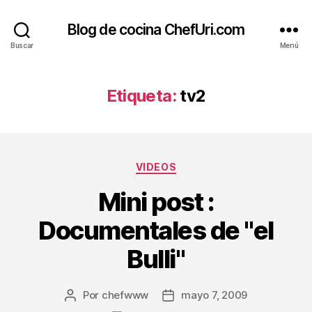
Blog de cocina ChefUri.com
Buscar
Menú
Etiqueta:
tv2
Categorías
VIDEOS
Mini post :
Documentales de "el
Bulli"
Por
chefwww
mayo 7, 2009
Autor
Fecha
de
de