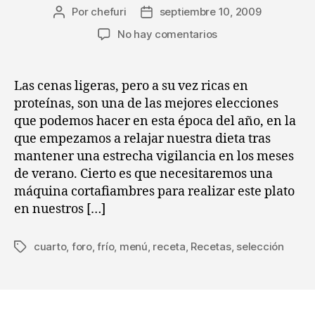
Por
chefuri
septiembre 10, 2009
Autor
Fecha
de
de
en
No hay comentarios
la
la
Receta
entrada
entrada
selección
del
Las cenas ligeras, pero a su vez ricas en
cuarto
proteínas, son una de las mejores elecciones
frío:
que podemos hacer en esta época del año, en la
Carpaccio
que empezamos a relajar nuestra dieta tras
de
mantener una estrecha vigilancia en los meses
solomillo
de verano. Cierto es que necesitaremos una
de
ternera
máquina cortafiambres para realizar este plato
con
en nuestros […]
ricotta
y
cuarto
,
foro
,
frío
,
menú
,
receta
,
Recetas
,
selección
Etiquetas
pesto
en
textura