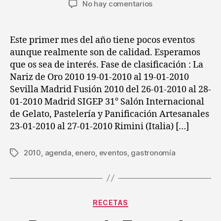
en
No hay comentarios
la
la
Eventos
entrada
entrada
Gastronómicos
del
Este primer mes del año tiene pocos eventos
mes
aunque realmente son de calidad. Esperamos
de
que os sea de interés. Fase de clasificación : La
Enero
Nariz de Oro 2010 19-01-2010 al 19-01-2010
de
Sevilla Madrid Fusión 2010 del 26-01-2010 al 28-
2010
01-2010 Madrid SIGEP 31° Salón Internacional
de Gelato, Pastelería y Panificación Artesanales
23-01-2010 al 27-01-2010 Rimini (Italia) […]
2010
,
agenda
,
enero
,
eventos
,
gastronomía
Etiquetas
Categorías
RECETAS