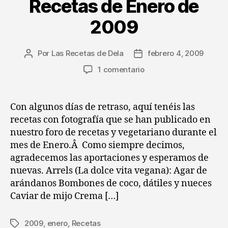
Recetas de Enero de
2009
Por
Las Recetas de Dela
febrero 4, 2009
Autor
Fecha
de
de
en
1 comentario
la
la
Recetas
entrada
entrada
de
Enero
Con algunos días de retraso, aquí tenéis las
de
recetas con fotografía que se han publicado en
2009
nuestro foro de recetas y vegetariano durante el
mes de Enero.Â Como siempre decimos,
agradecemos las aportaciones y esperamos de
nuevas. Arrels (La dolce vita vegana): Agar de
arándanos Bombones de coco, dátiles y nueces
Caviar de mijo Crema […]
2009
,
enero
,
Recetas
Etiquetas