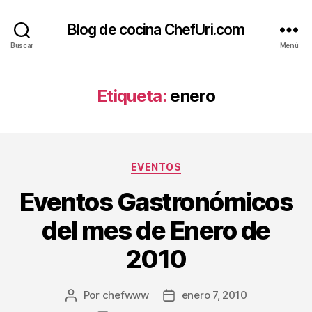
Blog de cocina ChefUri.com
Buscar
Menú
Etiqueta:
enero
Categorías
EVENTOS
Eventos Gastronómicos
del mes de Enero de
2010
Por
chefwww
enero 7, 2010
Autor
Fecha
de
de