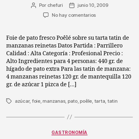
Por
chefuri
junio 10, 2009
Autor
Fecha
de
de
en
No hay comentarios
la
la
Receta
entrada
entrada
de
ChefUri
Foie de pato fresco Poêlé sobre su tarta tatin de
:
manzanas reinetas Datos Partida : Parrillero
Foie
Calidad : Alta Categoría : Profesional Precio :
de
Alto Ingredientes para 4 personas: 440 gr. de
pato
hígado de pato extra Para las tatin de manzana:
fresco
4 manzanas reinetas 120 gr. de mantequilla 120
Poêlé
sobre
gr. de azúcar 1 pizca de […]
su
tarta
azúcar
,
foie
,
manzanas
,
pato
,
poêle
,
tarta
,
tatin
Etiquetas
tatin
de
manzanas
reinetas
Categorías
GASTRONOMÍA