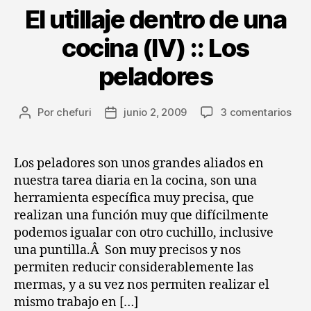
El utillaje dentro de una
cocina (IV) :: Los
peladores
en
Por
chefuri
junio 2, 2009
3 comentarios
Autor
Fecha
El
de
de
util
la
la
den
entrada
entrada
Los peladores son unos grandes aliados en
de
nuestra tarea diaria en la cocina, son una
una
herramienta específica muy precisa, que
coc
realizan una función muy que difícilmente
(IV)
podemos igualar con otro cuchillo, inclusive
::
una puntilla.Â Son muy precisos y nos
Los
pel
permiten reducir considerablemente las
mermas, y a su vez nos permiten realizar el
mismo trabajo en […]